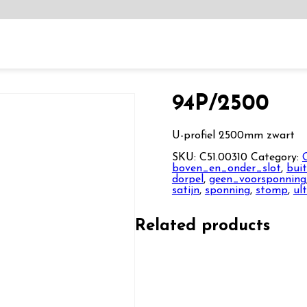
94P/2500
U-profiel 2500mm zwart
SKU:
C51.00310
Category:
boven_en_onder_slot
,
bui
dorpel
,
geen_voorsponning
satijn
,
sponning
,
stomp
,
ul
Related products