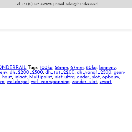
Tel:
+31 (0) 497 332020
|
Email:
sales@henderson.nl
ONDERRAIL
Tags:
100kg
,
56mm
,
67mm
,
80kg
,
binnenv
,
tenv
,
dh_2200_2500
,
dh_tot_2200
,
dh_vanaf_2500
,
geen-
,
hout
,
inlaat
,
Multipoint
,
niet ultra
,
onder_slot
,
opbouw
,
tra
,
wel-dorpel
,
wel_voorsponning
,
zonder_slot
,
zwart